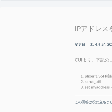
IPアドレ
変更日： 木, 4月 24, 20
CUIより、下記
plixerでSS
scrut_util
set myaddress 
この回答は役に立ちま