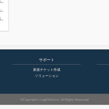
オフラインアップデート時に使用するAdminDashboardについて
コンソール画面構成がおかしくなったため初期化したい
トレンドレポートの設定変更で過去のデータが消失するトリガーは？
サポート
新規チケット作成
ソリューション
©Copyright c LogicVein,Inc. All Rights Reserved