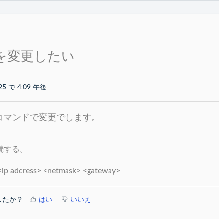
スを変更したい
25 で 4:09 午後
のコマンドで変更でします。
H接続する。
<ip address> <netmask> <gateway>
したか？
はい
いいえ