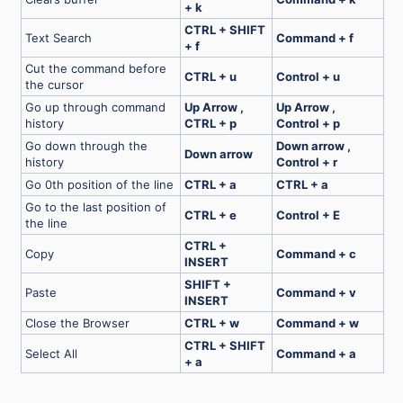
+ k
CTRL + SHIFT
Text Search
Command + f
+ f
Cut the command before
CTRL + u
Control + u
the cursor
Go up through command
Up Arrow ,
Up Arrow ,
history
CTRL + p
Control + p
Go down through the
Down arrow ,
Down arrow
history
Control + r
Go 0th position of the line
CTRL + a
CTRL + a
Go to the last position of
CTRL + e
Control + E
the line
CTRL +
Copy
Command + c
INSERT
SHIFT +
Paste
Command + v
INSERT
Close the Browser
CTRL + w
Command + w
CTRL + SHIFT
Select All
Command + a
+ a