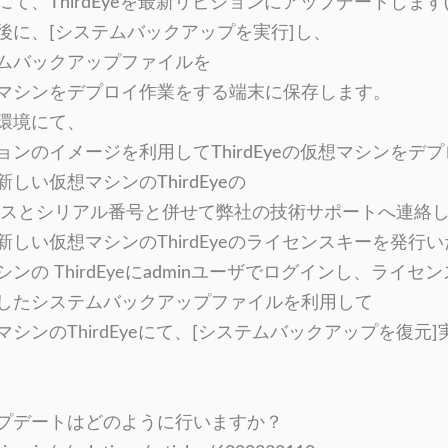
て、ThirdEyeを最新リビジョンにアップデートします(
後に、[システムバックアップを実行]し、
ックアップファイルを
ンをデプロイ作業をする端末に保存します。
環境にて、
イメージを利用してThirdEyeの仮想マシンをデプ
しい仮想マシンのThirdEyeの
とシリアル番号と併せて弊社の技術サポートへ連絡し
しい仮想マシンの
ThirdEye
のライセンスキーを発行い
シンの
ThirdEye
にadminユーザでログインし、ライセ
したシステムバックアップファイルを利用して
シンの
ThirdEye
にて、[システムバックアップを復元]
プデートはどのように行いますか？