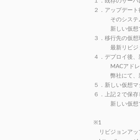
１．既存のサーバに
２．アップデート
そのシステムバ
新しい仮想マシ
３．移行先の仮想
最新リビジョンの
４．デプロイ後、新
MACアドレス
弊社にて、新
５．新しい仮想マ
６．
上記
２で保存
新しい仮想マ
※1
リビジョンアッ