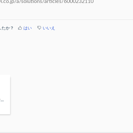
i.co.jp/a/solutions/articles/6000232110
したか？
はい
いいえ
Net LineDancerの仮想マシンを新しい仮想マシンに移行したい