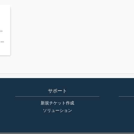
eDancerのメモリ使用量のポップアップが表示される
ThirdEyeのリソース使用状況を見ることはできますか。
サポート
新規チケット作成
ソリューション