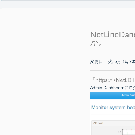
NetLin
か。
変更日： 火, 5月 16, 20
「https://<NetL
Admin Dashboa