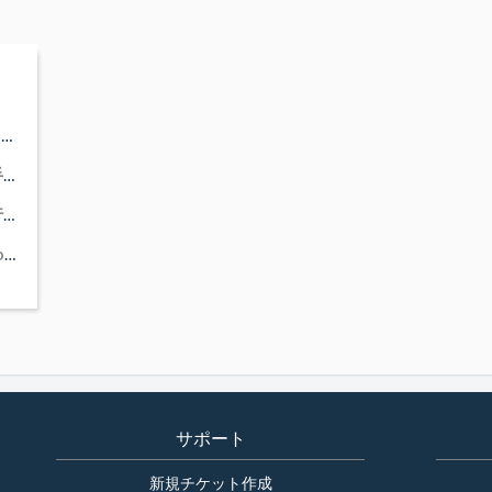
コンソール画面で、CRCTL32のポップアップが15個出力されました
VMware環境のThirdEyeをAWS環境へ移行する手順
VMware環境のNet LineDancerをAWS環境へ移行する手順
「このコンソールは接続しているサーバからのdownrevバージョンです。このコンソールソフトウエアをアップデートして下さい。」とは？
サポート
新規チケット作成