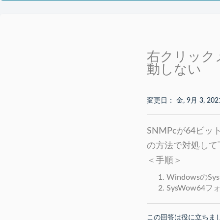
右クリックメ
動しない
変更日： 金, 9月 3, 202
SNMPcが64ビ
の方法で対処して
＜手順＞
WindowsのS
SysWow6
この回答は役に立ちま