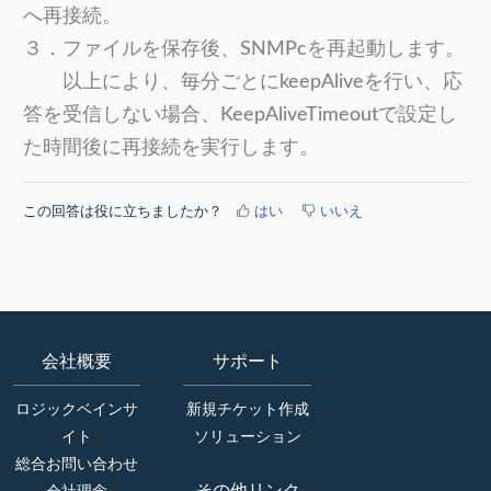
へ再接続。
３．ファイルを保存後、SNMPcを再起動します。
以上により、毎分ごとにkeepAliveを行い、応
答を受信しない場合、KeepAliveTimeoutで設定し
た時間後に再接続を実行します。
この回答は役に立ちましたか？
はい
いいえ
会社概要
サポート
ロジックベインサ
新規チケット作成
イト
ソリューション
総合お問い合わせ
その他リンク