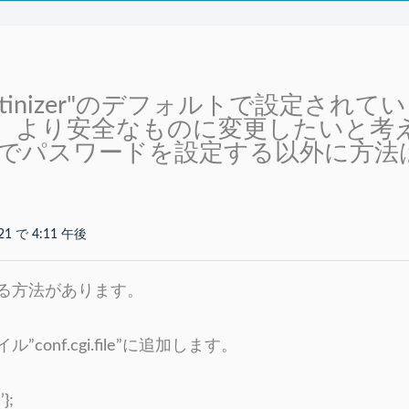
crutinizer"のデフォルトで設定され
、より安全なものに変更したいと考
QLでパスワードを設定する以外に方法
21 で 4:11 午後
る方法があります。
conf.cgi.file”に追加します。
};