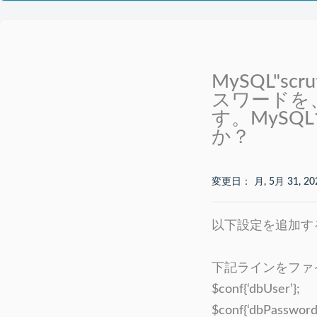
MySQL"s
スワードを
す。MyS
か？
変更日： 月, 5月 31, 20
以下設定を追加す
下記ラインをファイル”
$conf{‘dbUser’};
$conf{‘dbPassword’