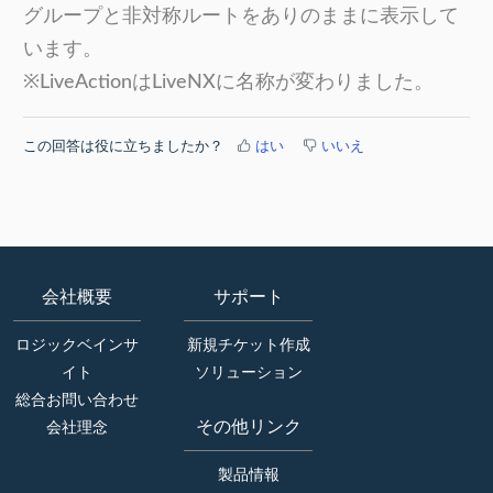
グループと非対称ルートをありのままに表示して
います。
※LiveActionはLiveNXに名称が変わりました。
この回答は役に立ちましたか？
はい
いいえ
会社概要
サポート
ロジックベインサ
新規チケット作成
イト
ソリューション
総合お問い合わせ
その他リンク
会社理念
製品情報