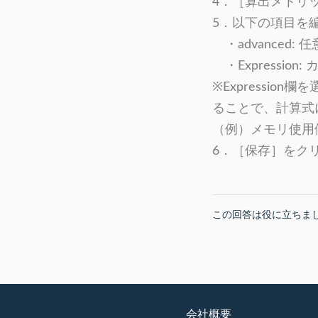
4．［算出メトリ
5．以下の項目を
・advanced:
・Expressio
※Expressi
ることで、計算式
（例）メモリ使用値(
6．［保存］をク
この回答は役に立ちま
会社概要