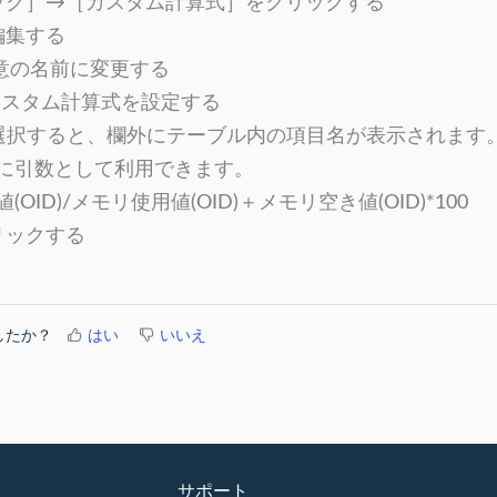
ック］→［カスタム計算式］をクリックする
編集する
 任意の名前に変更する
n: カスタム計算式を設定する
on欄を選択すると、欄外にテーブル内の項目名が表示されま
に引数として利用できます。
OID)/メモリ使用値(OID)＋メモリ空き値(OID)*100
リックする
したか？
はい
いいえ
サポート