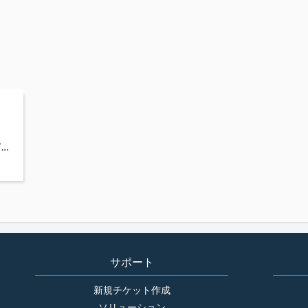
1台当たりに紐づけられるモニター(ICMP/SNMP/Trap受信)数の上限目安はありますか？
サポート
新規チケット作成
ソリューション