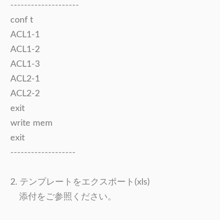
--------------------
conf t
ACL1-1
ACL1-2
ACL1-3
ACL2-1
ACL2-2
exit
write mem
exit
-------------------
2. テンプレートをエクスポート(xls)
添付をご参照ください。